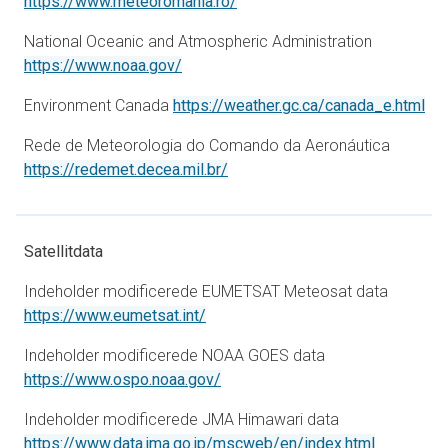
åbner i en ny fane
https://www.meteoromania.ro/
National Oceanic and Atmospheric Administration
åbner i en ny fane
https://www.noaa.gov/
åbn
Environment Canada
https://weather.gc.ca/canada_e.html
Rede de Meteorologia do Comando da Aeronáutica
åbner i en ny fane
https://redemet.decea.mil.br/
Satellitdata
Indeholder modificerede EUMETSAT Meteosat data
åbner i en ny fane
https://www.eumetsat.int/
Indeholder modificerede NOAA GOES data
åbner i en ny fane
https://www.ospo.noaa.gov/
Indeholder modificerede JMA Himawari data
åbner i en
https://www.data.jma.go.jp/mscweb/en/index.html