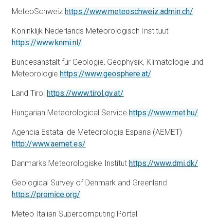
åbner i
MeteoSchweiz
https://www.meteoschweiz.admin.ch/
Koninklijk Nederlands Meteorologisch Instituut
åbner i en ny fane
https://www.knmi.nl/
Bundesanstalt für Geologie, Geophysik, Klimatologie und
åbner i en ny fane
Meteorologie
https://www.geosphere.at/
åbner i en ny fane
Land Tirol
https://www.tirol.gv.at/
åbner 
Hungarian Meteorological Service
https://www.met.hu/
Agencia Estatal de Meteorologia Espana (AEMET)
åbner i en ny fane
http://www.aemet.es/
åbner 
Danmarks Meteorologiske Institut
https://www.dmi.dk/
Geological Survey of Denmark and Greenland
åbner i en ny fane
https://promice.org/
Meteo Italian Supercomputing Portal