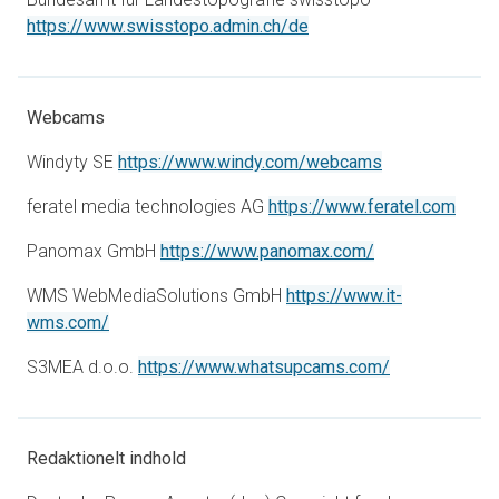
åbner i en ny fane
https://www.swisstopo.admin.ch/de
Webcams
åbner i en ny f
Windyty SE
https://www.windy.com/webcams
åbner
feratel media technologies AG
https://www.feratel.com
åbner i en ny fa
Panomax GmbH
https://www.panomax.com/
WMS WebMediaSolutions GmbH
https://www.it-
åbner i en ny fane
wms.com/
åbner i en ny 
S3MEA d.o.o.
https://www.whatsupcams.com/
Redaktionelt indhold