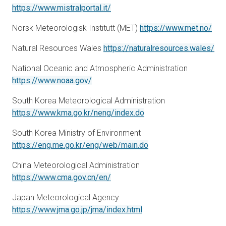
åbner i en ny fane
https://www.mistralportal.it/
åbne
Norsk Meteorologisk Institutt (MET)
https://www.met.no/
åbn
Natural Resources Wales
https://naturalresources.wales/
National Oceanic and Atmospheric Administration
åbner i en ny fane
https://www.noaa.gov/
South Korea Meteorological Administration
åbner i en ny fane
https://www.kma.go.kr/neng/index.do
South Korea Ministry of Environment
åbner i en ny fane
https://eng.me.go.kr/eng/web/main.do
China Meteorological Administration
åbner i en ny fane
https://www.cma.gov.cn/en/
Japan Meteorological Agency
åbner i en ny fane
https://www.jma.go.jp/jma/index.html