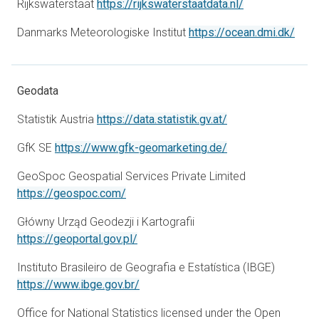
åbner i en ny f
Rijkswaterstaat
https://rijkswaterstaatdata.nl/
åbner
Danmarks Meteorologiske Institut
https://ocean.dmi.dk/
Geodata
åbner i en ny fane
Statistik Austria
https://data.statistik.gv.at/
åbner i en ny fane
GfK SE
https://www.gfk-geomarketing.de/
GeoSpoc Geospatial Services Private Limited
åbner i en ny fane
https://geospoc.com/
Główny Urząd Geodezji i Kartografii
åbner i en ny fane
https://geoportal.gov.pl/
Instituto Brasileiro de Geografia e Estatística (IBGE)
åbner i en ny fane
https://www.ibge.gov.br/
Office for National Statistics licensed under the Open