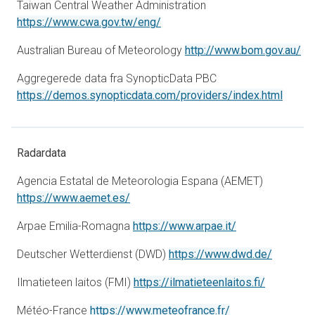
Taiwan Central Weather Administration
åbner i en ny fane
https://www.cwa.gov.tw/eng/
åbn
Australian Bureau of Meteorology
http://www.bom.gov.au/
Aggregerede data fra SynopticData PBC
åbner 
https://demos.synopticdata.com/providers/index.html
Radardata
Agencia Estatal de Meteorologia Espana (AEMET)
åbner i en ny fane
https://www.aemet.es/
åbner i en ny fa
Arpae Emilia-Romagna
https://www.arpae.it/
åbner i e
Deutscher Wetterdienst (DWD)
https://www.dwd.de/
åbner i en
Ilmatieteen laitos (FMI)
https://ilmatieteenlaitos.fi/
åbner i en ny fan
Météo-France
https://www.meteofrance.fr/