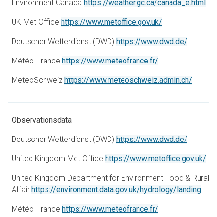
åbn
Environment Canada
https://weather.gc.ca/canada_e.html
åbner i en ny fa
UK Met Office
https://www.metoffice.gov.uk/
åbner i e
Deutscher Wetterdienst (DWD)
https://www.dwd.de/
åbner i en ny fan
Météo-France
https://www.meteofrance.fr/
åbner i
MeteoSchweiz
https://www.meteoschweiz.admin.ch/
Observationsdata
åbner i e
Deutscher Wetterdienst (DWD)
https://www.dwd.de/
åbn
United Kingdom Met Office
https://www.metoffice.gov.uk/
United Kingdom Department for Environment Food & Rural
åbne
Affair
https://environment.data.gov.uk/hydrology/landing
åbner i en ny fan
Météo-France
https://www.meteofrance.fr/