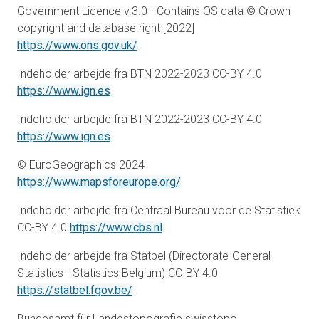
Government Licence v.3.0 - Contains OS data © Crown
copyright and database right [2022]
åbner i en ny fane
https://www.ons.gov.uk/
Indeholder arbejde fra BTN 2022-2023 CC-BY 4.0
åbner i en ny fane
https://www.ign.es
Indeholder arbejde fra BTN 2022-2023 CC-BY 4.0
åbner i en ny fane
https://www.ign.es
© EuroGeographics 2024
åbner i en ny fane
https://www.mapsforeurope.org/
Indeholder arbejde fra Centraal Bureau voor de Statistiek
åbner i en ny fane
CC-BY 4.0
https://www.cbs.nl
Indeholder arbejde fra Statbel (Directorate-General
Statistics - Statistics Belgium) CC-BY 4.0
åbner i en ny fane
https://statbel.fgov.be/
Bundesamt für Landestopografie swisstopo