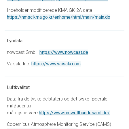
Indeholder modificerede KMA GK-2A data
åbner i e
https://nmsc.kma.go.kr/enhome/html/main/main.do
Lyndata
åbner i en ny fane
nowcast GmbH
https://www.nowcast.de
åbner i en ny fane
Vaisala Inc.
https://www.vaisala.com
Luftkvalitet
Data fra de tyske delstaters og det tyske føderale
miljøagentur
åbner i e
målingsnetværk
https://www.umweltbundesamt.de/
Copernicus Atmosphere Monitoring Service (CAMS)