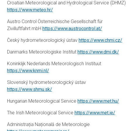
Croatian Meteorological and Hydrological Service (DHMZ)
åbner i en ny fane
https://www.meteo.hr/
Austro Control Österreichische Gesellschaft für
Zivilluftfahrt mbH
https://www.austrocontrol.at/
åbne
Český hydrometeorologický ústav
https://www.chmi.cz/
åbner 
Danmarks Meteorologiske Institut
https://www.dmi.dk/
Koninklijk Nederlands Meteorologisch Instituut
åbner i en ny fane
https://www.knmi.nl/
Slovenský hydrometeorologický ústav
åbner i en ny fane
https://www.shmu.sk/
åbner 
Hungarian Meteorological Service
https://www.met.hu/
åbner i 
The Irish Meteorological Service
https://www.met.ie/
Administrația Națională de Meteorologie