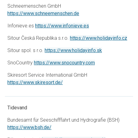
Schneemenschen GmbH
åbner i en ny fane
https://www.schneemenschen.de
åbner i en ny fane
Infonieve.es
https://www.infonieve.es
åbner
Sitour Česká Republika s.r.o.
https://www.holidayinfo.cz
åbner i en ny fan
Sitour spol. s r.o.
https://www.holidayinfo.sk
åbner i en ny fane
SnoCountry
https://www.snocountry.com
Skiresort Service International GmbH
åbner i en ny fane
https://www.skiresort.de/
Tidevand
Bundesamt für Seeschifffahrt und Hydrografie (BSH)
åbner i en ny fane
https://www.bsh.de/