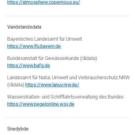
åbner i en ny fane
https://atmosphere.copernicus.eu/
Vandstandsdata
Bayerisches Landesamt für Umwelt
åbner i en ny fane
https://www.lfu.bayern.de
Bundesanstalt für Gewässerkunde (rådata)
åbner i en ny fane
https://www.bafg.de
Landesamt für Natur, Umwelt und Verbraucherschutz NRW
åbner i en ny fane
(rådata)
https://www.lanuv.nrw.de/
Wasserstraßen- und Schifffahrtsverwaltung des Bundes
åbner i en ny fane
https://www.pegelonline.wsv.de
Snedybde