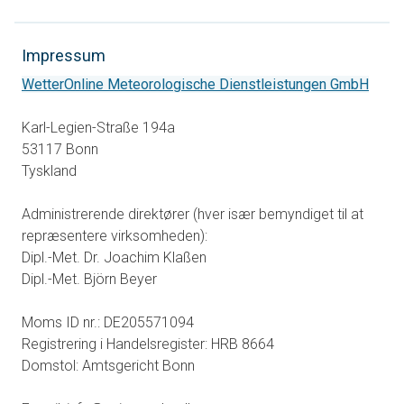
Impressum
åbner
WetterOnline Meteorologische Dienstleistungen GmbH
Karl-Legien-Straße 194a
53117 Bonn
Tyskland
Administrerende direktører (hver især bemyndiget til at
repræsentere virksomheden):
Dipl.-Met. Dr. Joachim Klaßen
Dipl.-Met. Björn Beyer
Moms ID nr.: DE205571094
Registrering i Handelsregister: HRB 8664
Domstol: Amtsgericht Bonn