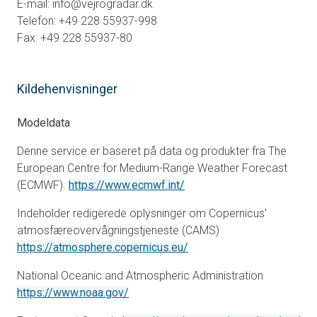
E-mail: info@vejrogradar.dk
Telefon: +49 228 55937-998
Fax: +49 228 55937-80
Kildehenvisninger
Modeldata
Denne service er baseret på data og produkter fra The
European Centre for Medium-Range Weather Forecast
åbner i en ny fane
(ECMWF).
https://www.ecmwf.int/
Indeholder redigerede oplysninger om Copernicus'
atmosfæreovervågningstjeneste (CAMS)
åbner i en ny fane
https://atmosphere.copernicus.eu/
National Oceanic and Atmospheric Administration
åbner i en ny fane
https://www.noaa.gov/