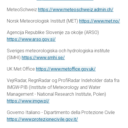
åbner i
MeteoSchweiz
https://www.meteoschweiz.admin.ch/
åbne
Norsk Meteorologisk Institutt (MET)
https://www.met.no/
Agencija Republike Slovenije za okolje (ARSO)
åbner i en ny fane
https://www.arso.gov.si/
Sveriges meteorologiska och hydrologiska institute
åbner i en ny fane
(SMHI)
https://www.smhi.se/
åbner i en ny fa
UK Met Office
https://www.metoffice.gov.uk/
VejrRadar, RegnRadar og ProfiRadar Indeholder data fra
IMGW-PIB (Institute of Meteorology and Water
Management - National Research Institute, Polen)
åbner i en ny fane
https://www.imgw.pl/
Governo Italiano - Dipartimento della Protezione Civile
åbner i en ny fane
https://www.protezionecivile.gov.it/