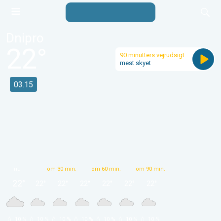
Dnipro
22
°
90 minutters vejrudsigt
mest skyet
03.15
nu
om 30 min.
om 60 min.
om 90 min.
22
°
22
°
22
°
22
°
22
°
22
°
22
°
 10 % 
 10 % 
 10 % 
 10 % 
 10 % 
 10 % 
 10 % 