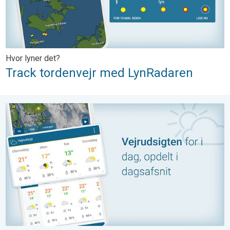
Hvor lyner det?
Track tordenvejr med LynRadaren
Forberedt til al slags vejr. Dagens vejr. . .