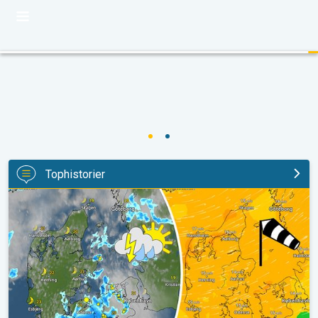
Tophistorier
Sommervarmen topper først på ugen. Ugens vejr. . .