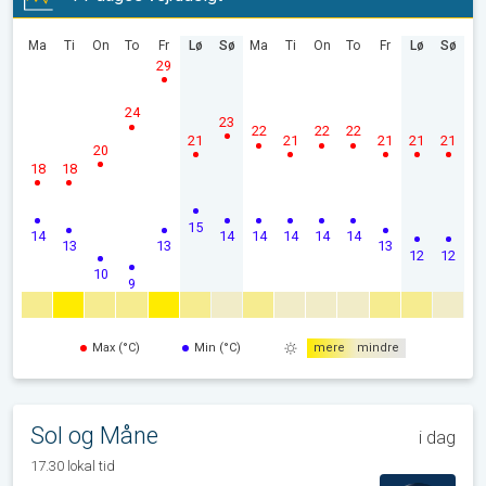
Ma
Ti
On
To
Fr
Lø
Sø
Ma
Ti
On
To
Fr
Lø
Sø
29
24
23
22
22
22
21
21
21
21
21
20
18
18
15
14
14
14
14
14
14
13
13
13
12
12
10
9
Max (°C)
Min (°C)
mere
mindre
Sol og Måne
i dag
17.30 lokal tid