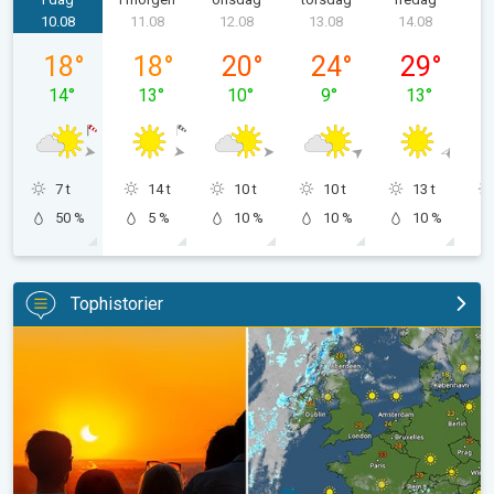
10.08
11.08
12.08
13.08
14.08
mandag 10.08
tirsdag 11.08
onsdag 12.08
torsdag 13.08
fredag 14.0
18
°
18
°
20
°
24
°
29
°
14
°
13
°
10
°
9
°
13
°
7 t
14 t
10 t
10 t
13 t
50 %
5 %
10 %
10 %
10 %
Tophistorier
Solformørkelse på onsdag. Sæt kryds i kalenderen. . .