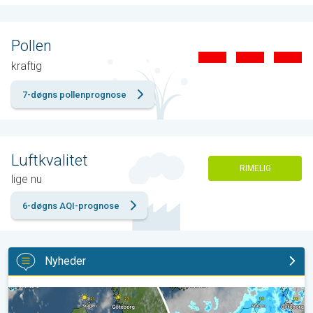
Pollen
kraftig
7-døgns pollenprognose
Luftkvalitet
RIMELIG
lige nu
6-døgns AQI-prognose
Nyheder
Sol og varme vender retur. Weekendens vejr. . .