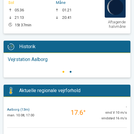
Sol
Måne
05.36
01.21
21.13
20.41
Aftagende
15t 37min
halvmåne
Historik
Vejrstation Aalborg
Aktuelle regionale vejrforhold
-
Aalborg (13m)
17.6°
vind V 10 m/s
man. 10.08, 17.00
vindstød 16 m/s