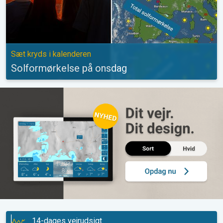
Sæt kryds i kalenderen
Solformørkelse på onsdag
14-dages vejrudsigt