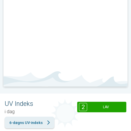
UV Indeks
2
LAV
i dag
6-døgns UV-indeks