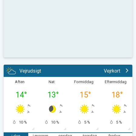
Vejrudsigt
Vejrkort
Aften
Nat
Formiddag
Eftermiddag
14
°
13
°
15
°
18
°
10 %
10 %
5 %
5 %
i dag
i morgen
onsdag
torsdag
fredag
l