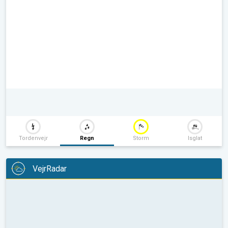
Tordenvejr
Regn
Storm
Isglat
VejrRadar