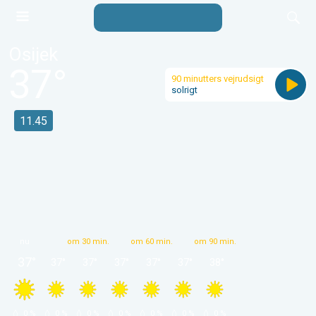
Osijek
37
°
90 minutters vejrudsigt
solrigt
11.45
nu
om 30 min.
om 60 min.
om 90 min.
37
°
37
°
37
°
37
°
37
°
37
°
38
°
 0 % 
 0 % 
 0 % 
 0 % 
 0 % 
 0 % 
 0 % 