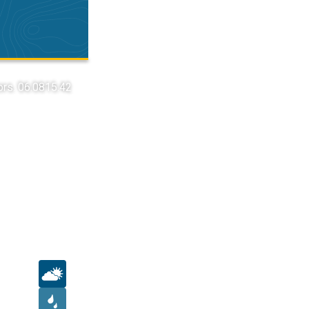
ors. 06.08
15.42