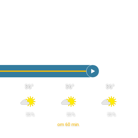
36
°
36
°
36
°
 20 % 
 20 % 
 20 % 
om 60 min.