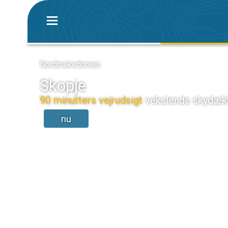
Nordmakedonien
Skopje
90 minutters vejrudsigt
vekslende skydæk
nu