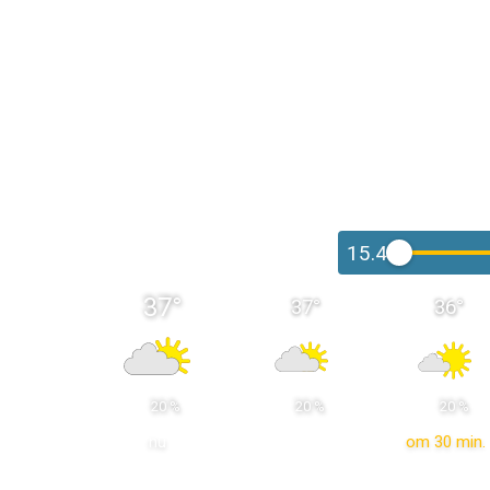
15.45
37
°
37
°
36
°
 20 % 
 20 % 
 20 % 
nu
om 30 min.