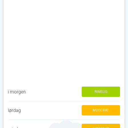
i morgen
RIMELIG
lørdag
MODERAT