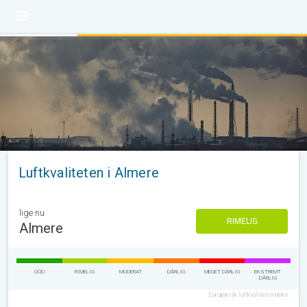
Luftkvaliteten i Almere
lige nu
RIMELIG
Almere
GOD
RIMELIG
MODERAT
DÅRLIG
MEGET DÅRLIG
EKSTREMT
DÅRLIG
Europæisk luftkvalitetsindeks