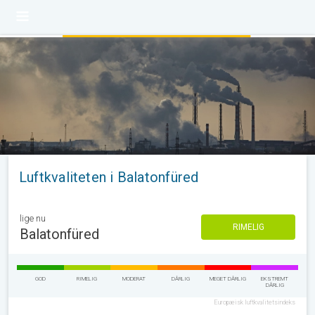
Luftkvaliteten i Balatonfüred
lige nu
RIMELIG
Balatonfüred
GOD
RIMELIG
MODERAT
DÅRLIG
MEGET DÅRLIG
EKSTREMT
DÅRLIG
Europæisk luftkvalitetsindeks