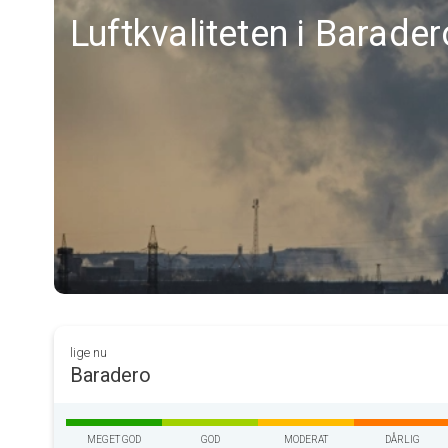
Luftkvaliteten i Barader
lige nu
Baradero
MEGET GOD
GOD
MODERAT
DÅRLIG