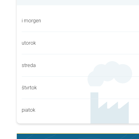
i morgen
utorok
streda
štvrtok
piatok