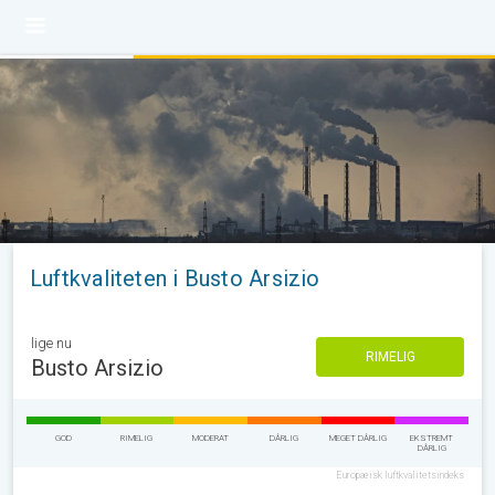
Luftkvaliteten i Busto Arsizio
lige nu
RIMELIG
Busto Arsizio
GOD
RIMELIG
MODERAT
DÅRLIG
MEGET DÅRLIG
EKSTREMT
DÅRLIG
Europæisk luftkvalitetsindeks