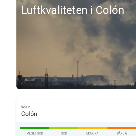
Luftkvaliteten i Colón
lige nu
Colón
MEGET GOD
GOD
MODERAT
DÅRLIG