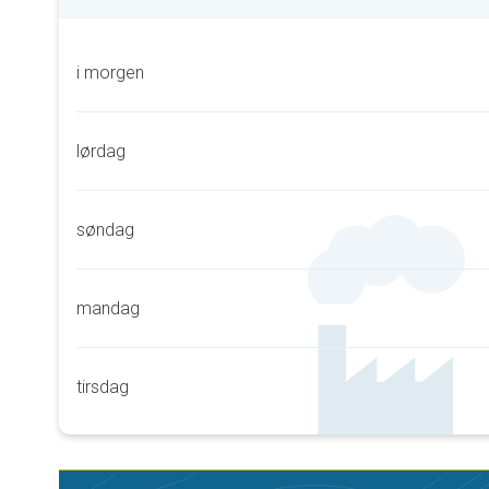
i morgen
lørdag
søndag
mandag
tirsdag