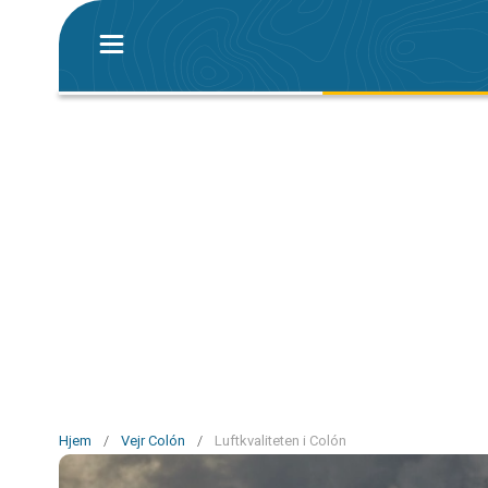
Hjem
/
Vejr Colón
/
Luftkvaliteten i Colón