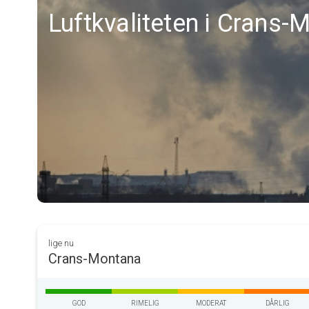
Luftkvaliteten i Crans-
lige nu
Crans-Montana
GOD
RIMELIG
MODERAT
DÅRLIG