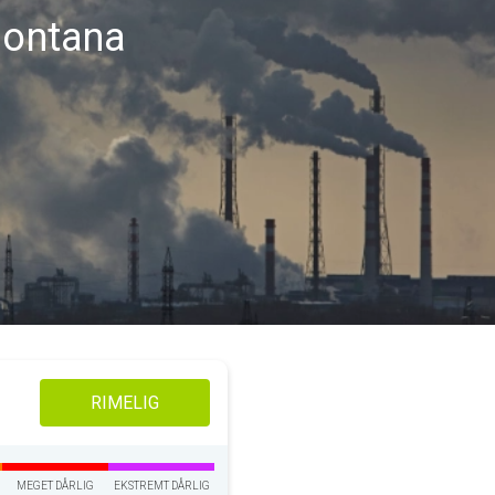
Montana
RIMELIG
MEGET DÅRLIG
EKSTREMT DÅRLIG