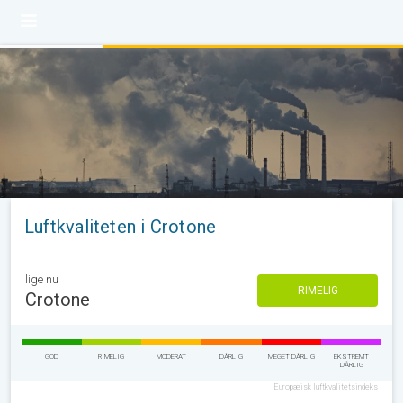
Luftkvaliteten i Crotone
lige nu
RIMELIG
Crotone
GOD
RIMELIG
MODERAT
DÅRLIG
MEGET DÅRLIG
EKSTREMT
DÅRLIG
Europæisk luftkvalitetsindeks