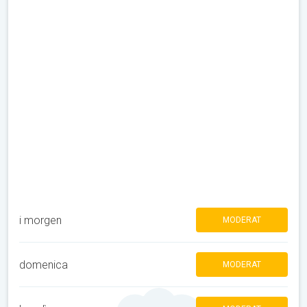
i morgen
MODERAT
domenica
MODERAT