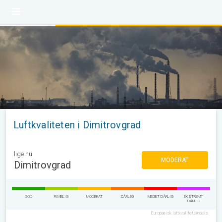
Luftkvaliteten i Dimitrovgrad
lige nu
MODERAT
Dimitrovgrad
GOD
RIMELIG
MODERAT
DÅRLIG
MEGET DÅRLIG
EKSTREMT
DÅRLIG
Europæisk luftkvalitetsindeks