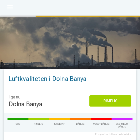
Luftkvaliteten i Dolna Banya
lige nu
RIMELIG
Dolna Banya
GOD
RIMELIG
MODERAT
DÅRLIG
MEGET DÅRLIG
EKSTREMT
DÅRLIG
Europæisk luftkvalitetsindeks