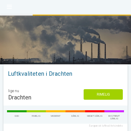
Luftkvaliteten i Drachten
lige nu
RIMELIG
Drachten
GOD
RIMELIG
MODERAT
DÅRLIG
MEGET DÅRLIG
EKSTREMT
DÅRLIG
Europæisk luftkvalitetsindeks