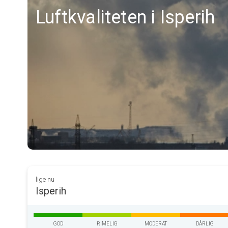
Luftkvaliteten i Isperih
lige nu
Isperih
GOD
RIMELIG
MODERAT
DÅRLIG