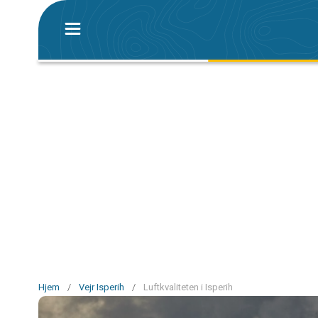
Hjem
/
Vejr Isperih
/
Luftkvaliteten i Isperih