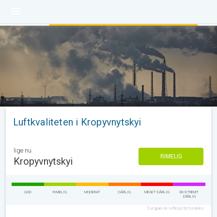
Luftkvaliteten i Kropyvnytskyi
lige nu
RIMELIG
Kropyvnytskyi
GOD
RIMELIG
MODERAT
DÅRLIG
MEGET DÅRLIG
EKSTREMT
DÅRLIG
Europæisk luftkvalitetsindeks