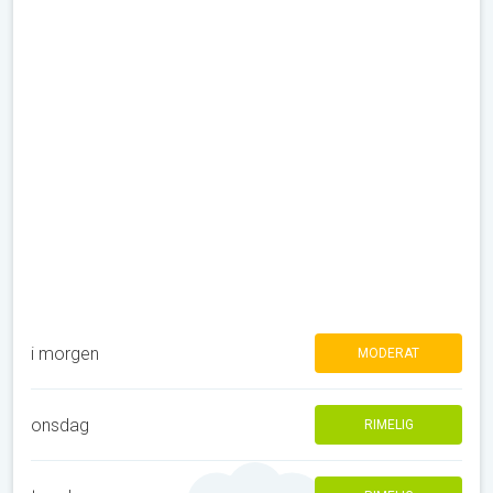
i morgen
MODERAT
onsdag
RIMELIG