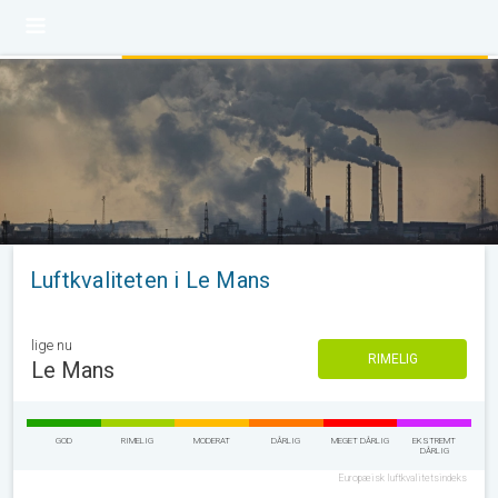
Luftkvaliteten i Le Mans
lige nu
RIMELIG
Le Mans
GOD
RIMELIG
MODERAT
DÅRLIG
MEGET DÅRLIG
EKSTREMT
DÅRLIG
Europæisk luftkvalitetsindeks