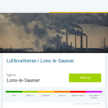
Luftkvaliteten i Lons-le-Saunier
lige nu
RIMELIG
Lons-le-Saunier
GOD
RIMELIG
MODERAT
DÅRLIG
MEGET DÅRLIG
EKSTREMT
DÅRLIG
Europæisk luftkvalitetsindeks