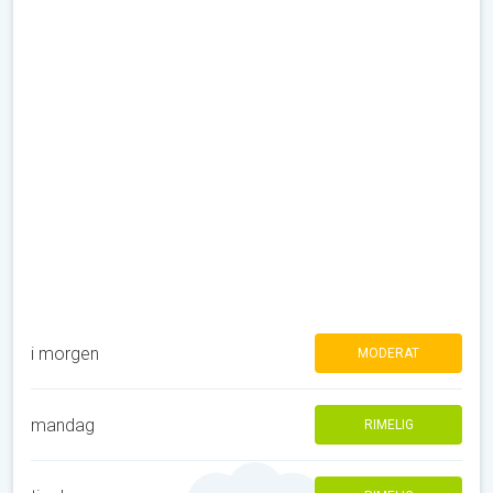
i morgen
MODERAT
mandag
RIMELIG