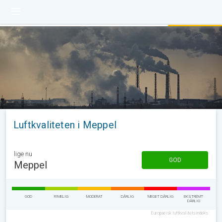
Luftkvaliteten i Meppel
lige nu
GOD
Meppel
GOD
RIMELIG
MODERAT
DÅRLIG
MEGET DÅRLIG
EKSTREMT
DÅRLIG
Europæisk luftkvalitetsindeks