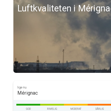
Luftkvaliteten i Mérign
lige nu
Mérignac
GOD
RIMELIG
MODERAT
DÅRLIG