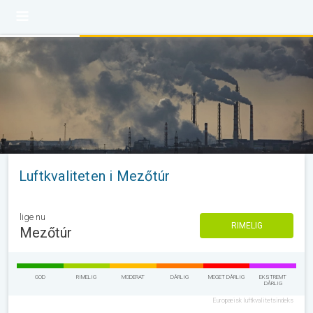
Luftkvaliteten i Mezőtúr
lige nu
RIMELIG
Mezőtúr
GOD
RIMELIG
MODERAT
DÅRLIG
MEGET DÅRLIG
EKSTREMT
DÅRLIG
Europæisk luftkvalitetsindeks