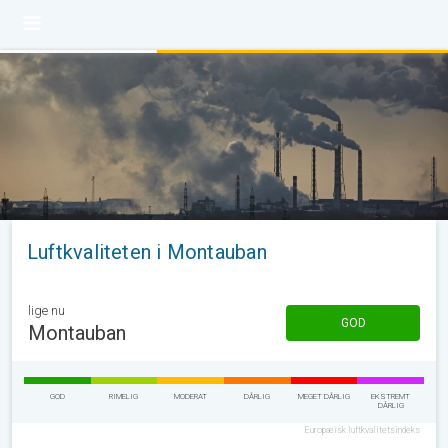
Luftkvaliteten i Montauban
lige nu
GOD
Montauban
GOD
RIMELIG
MODERAT
DÅRLIG
MEGET DÅRLIG
EKSTREMT
DÅRLIG
Europæisk luftkvalitetsindeks