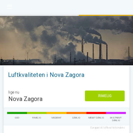
Luftkvaliteten i Nova Zagora
lige nu
RIMELIG
Nova Zagora
GOD
RIMELIG
MODERAT
DÅRLIG
MEGET DÅRLIG
EKSTREMT
DÅRLIG
Europæisk luftkvalitetsindeks