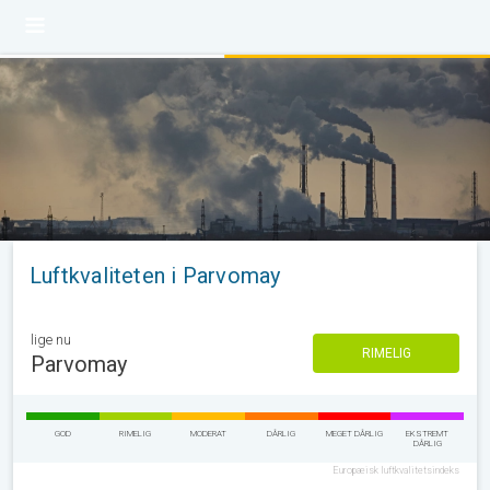
Luftkvaliteten i Parvomay
lige nu
RIMELIG
Parvomay
GOD
RIMELIG
MODERAT
DÅRLIG
MEGET DÅRLIG
EKSTREMT
DÅRLIG
Europæisk luftkvalitetsindeks