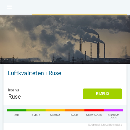
Luftkvaliteten i Ruse
lige nu
RIMELIG
Ruse
GOD
RIMELIG
MODERAT
DÅRLIG
MEGET DÅRLIG
EKSTREMT
DÅRLIG
Europæisk luftkvalitetsindeks