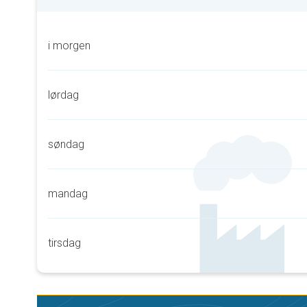
i morgen
lørdag
søndag
mandag
tirsdag