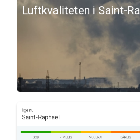
Luftkvaliteten i Saint-R
lige nu
Saint-Raphaël
GOD
RIMELIG
MODERAT
DÅRLIG