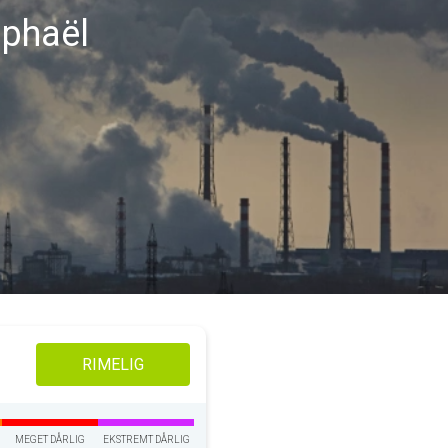
aphaël
RIMELIG
MEGET DÅRLIG
EKSTREMT DÅRLIG