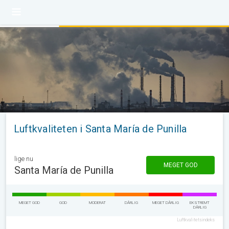
Luftkvaliteten i Santa María de Punilla
lige nu
MEGET GOD
Santa María de Punilla
MEGET GOD
GOD
MODERAT
DÅRLIG
MEGET DÅRLIG
EKSTREMT
DÅRLIG
Luftkvalitetsindeks