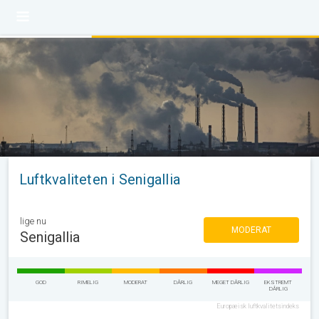
Luftkvaliteten i Senigallia
lige nu
MODERAT
Senigallia
GOD
RIMELIG
MODERAT
DÅRLIG
MEGET DÅRLIG
EKSTREMT
DÅRLIG
Europæisk luftkvalitetsindeks