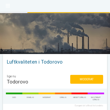
Luftkvaliteten i Todorovo
lige nu
MODERAT
Todorovo
GOD
RIMELIG
MODERAT
DÅRLIG
MEGET DÅRLIG
EKSTREMT
DÅRLIG
Europæisk luftkvalitetsindeks