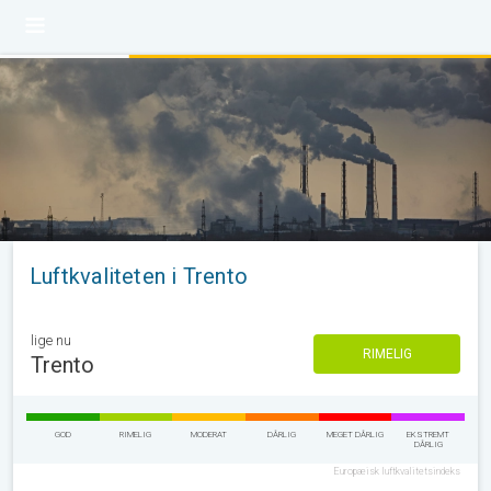
Luftkvaliteten i Trento
lige nu
RIMELIG
Trento
GOD
RIMELIG
MODERAT
DÅRLIG
MEGET DÅRLIG
EKSTREMT
DÅRLIG
Europæisk luftkvalitetsindeks