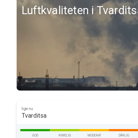
Luftkvaliteten i Tvardit
lige nu
Tvarditsa
GOD
RIMELIG
MODERAT
DÅRLIG