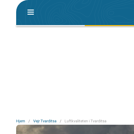
Hjem
/
Vejr Tvarditsa
/
Luftkvaliteten i Tvarditsa