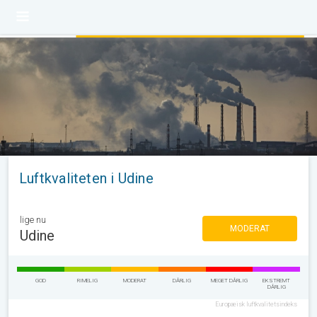
Luftkvaliteten i Udine
lige nu
MODERAT
Udine
GOD
RIMELIG
MODERAT
DÅRLIG
MEGET DÅRLIG
EKSTREMT
DÅRLIG
Europæisk luftkvalitetsindeks