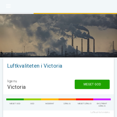
Luftkvaliteten i Victoria
lige nu
MEGET GOD
Victoria
MEGET GOD
GOD
MODERAT
DÅRLIG
MEGET DÅRLIG
EKSTREMT
DÅRLIG
Luftkvalitetsindeks