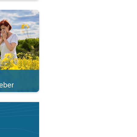
len i ave. . .
feber