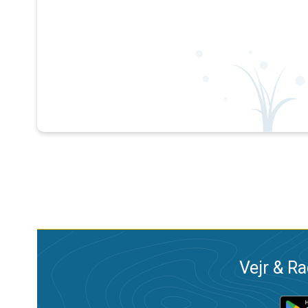
Vejr & Ra