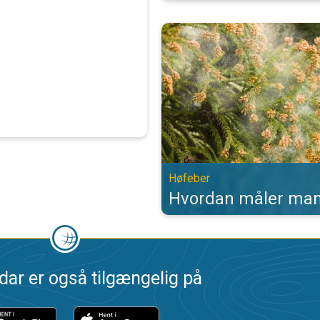
Hvordan måler man pollen?. Høfeb
Høfeber
Hvordan måler man
dar er også tilgængelig på