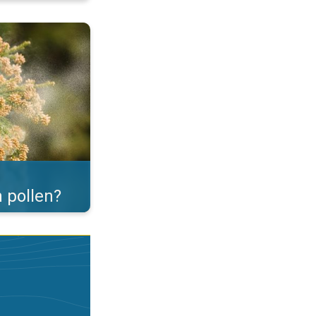
er. . .
 pollen?