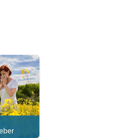
len i ave. . .
feber