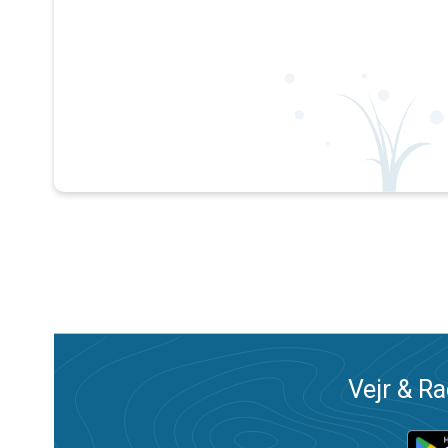
Vejr & Ra