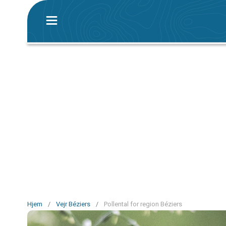
Hjem
/
Vejr Béziers
/
Pollental for region Béziers