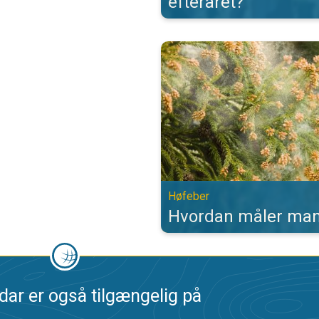
efteråret?
Hvordan måler man pollen?. Høfeb
Høfeber
Hvordan måler man
dar er også tilgængelig på