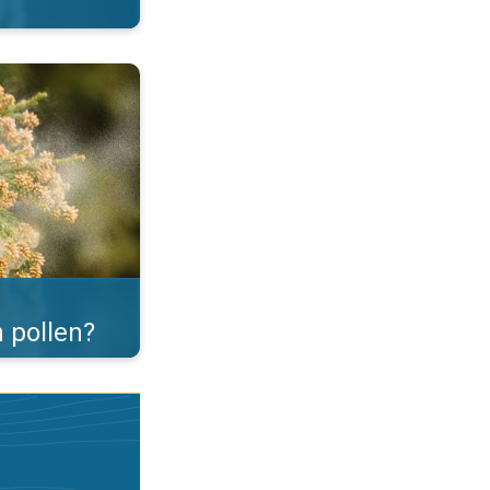
er. . .
 pollen?