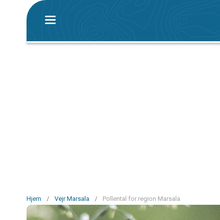
Hjem
/
Vejr Marsala
/
Pollental for region Marsala