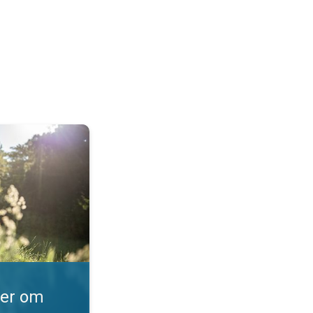
t?. Sporer og pollen. . .
ber om