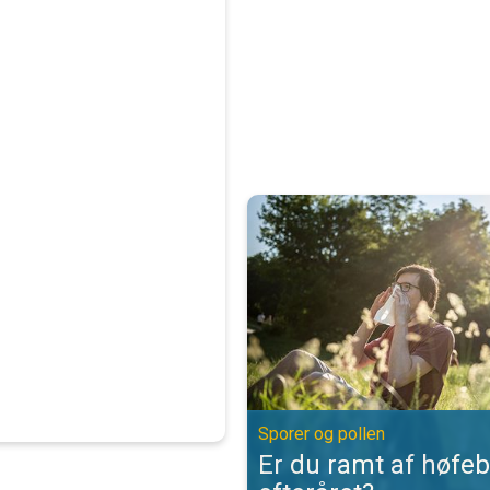
Er du ramt af høfeber om efteråre
Sporer og pollen
Er du ramt af høfe