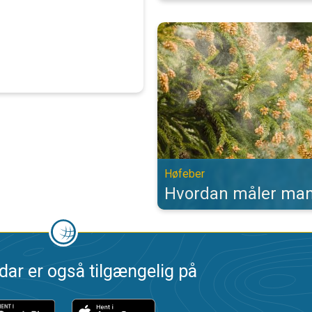
Hvordan måler man pollen?. Høfeb
Høfeber
Hvordan måler man
dar er også tilgængelig på