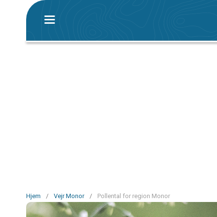
Hjem
/
Vejr Monor
/
Pollental for region Monor