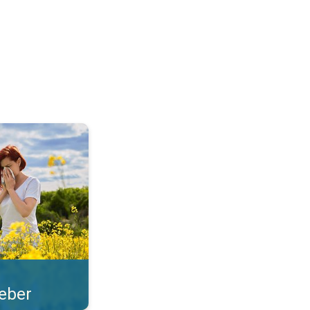
len i ave. . .
feber