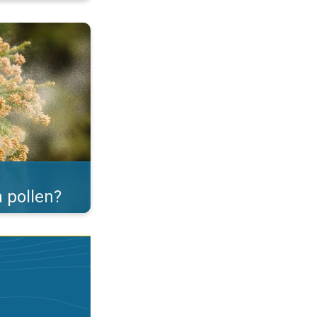
er. . .
 pollen?