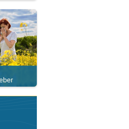
len i ave. . .
feber