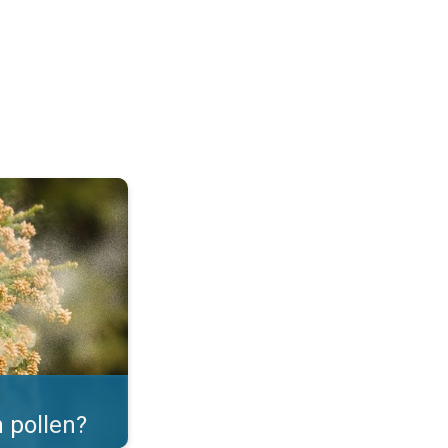
er. . .
 pollen?