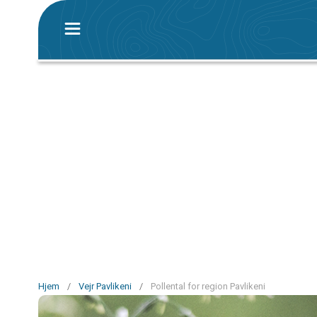
Hjem
/
Vejr Pavlikeni
/
Pollental for region Pavlikeni