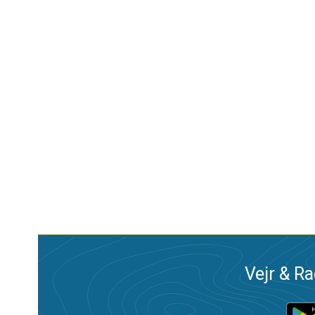
Vejr & Ra