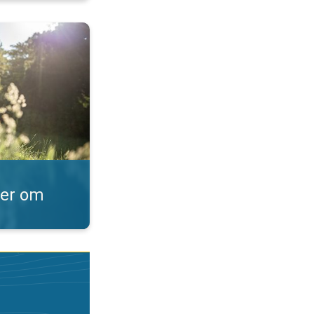
t?. Sporer og pollen. . .
ber om