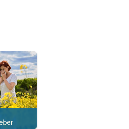
len i ave. . .
feber