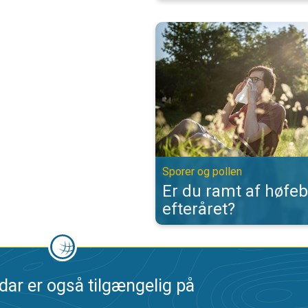
Er du ramt af høfeber om efteråre
Sporer og pollen
Er du ramt af høfe
efteråret?
dar er også tilgængelig på