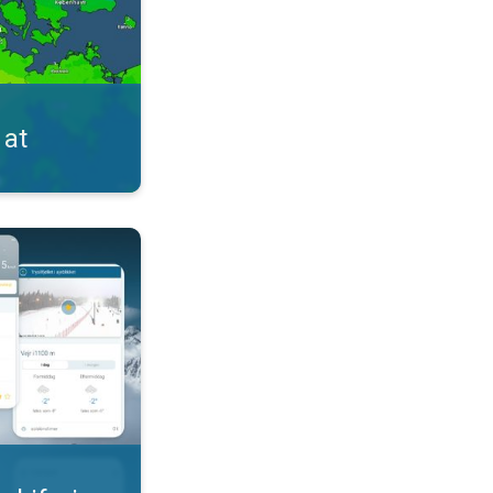
 at
s til skituren. . .