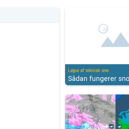
Sådan fungerer snowfarming. Løjp
Løjpe af teknisk sne
Sådan fungerer sn
Derfor er sne svært at forudsige.