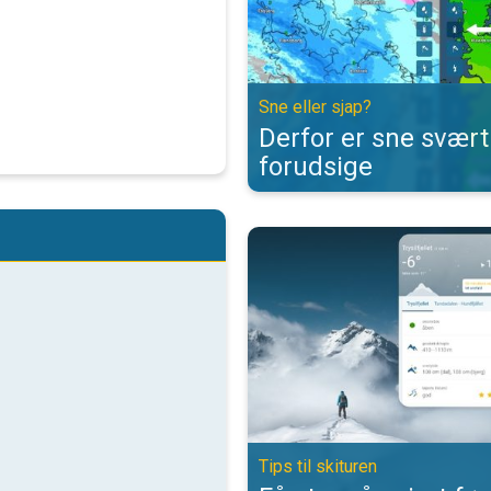
Sne eller sjap?
Derfor er sne svært
forudsige
Få styr på vejret før skiferien. Tip
Tips til skituren