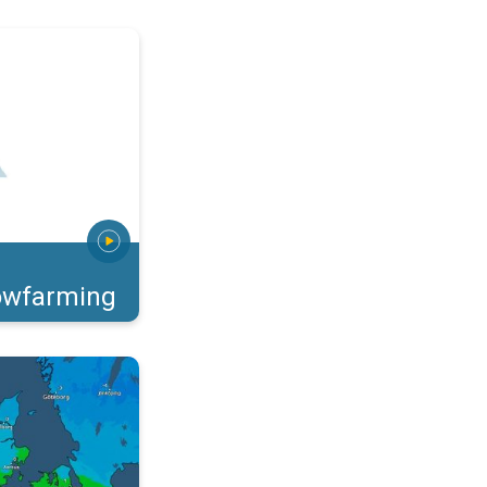
e af teknisk sne. . .
owfarming
 Sne eller sjap?. . .