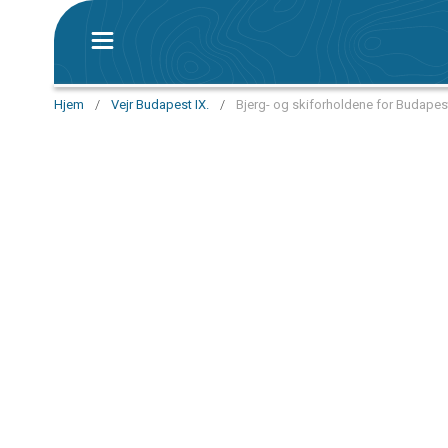
Hjem
/
Vejr Budapest IX.
/
Bjerg- og skiforholdene for Budapest