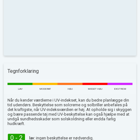
Tegnforklaring
LAV
MODERAT
HØJ
MEGET HØJ
EKSTREM
Når du kender værdierne i UV-indekset, kan du bedre planlægge din
tid udendørs. Beskyttelse som solcreme og solbriller anbefales på
det kraftigste, når UV-indeksværdien er høj. At opholde sig i skyggen
og bære passende tøj med UV-beskyttelse kan også hjælpe med at
undgå sundhedsskader som solskoldning eller endda farlig
hudkræft.
0 - 2
lav:
ingen beskyttelse er nødvendig.