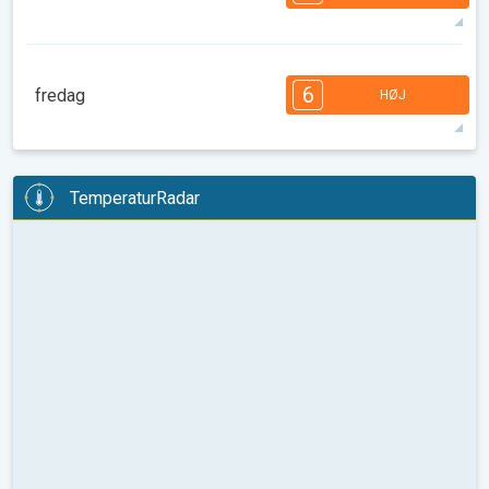
08.00
10.00
12.00
14.00
16.00
18.00
32°
14 t
05.40
20.04
max
7
7
6
6
5
4
3
2
2
1
1
6
fredag
HØJ
08.00
10.00
12.00
14.00
16.00
18.00
31°
14 t
05.42
20.02
max
6
6
6
5
5
4
3
3
2
2
1
TemperaturRadar
08.00
10.00
12.00
14.00
16.00
18.00
31°
14 t
05.43
20.00
max