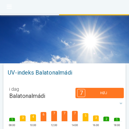
UV-indeks Balatonalmádi
i dag
7
HØJ
Balatonalmádi
7
7
7
6
5
4
3
3
2
1
1
08.00
10.00
12.00
14.00
16.00
18.00