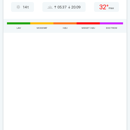
32°
14 t
05.37
20.09
max
LAV
MODERAT
HØJ
MEGET HØJ
EKSTREM