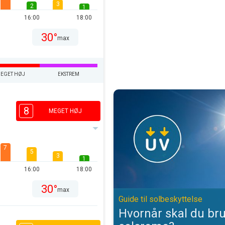
3
2
1
16:00
18:00
30°
max
EGET HØJ
EKSTREM
Hvornår skal du bruge solcreme?.
8
MEGET HØJ
7
5
3
1
16:00
18:00
30°
max
Guide til solbeskyttelse
Hvornår skal du br