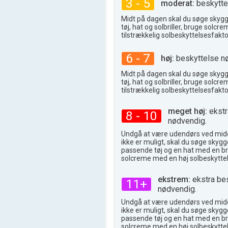
3 - 5
moderat:
beskytte
31°
max
Midt på dagen skal du søge skyg
tøj, hat og solbriller, bruge solc
tilstrækkelig solbeskyttelsesfakto
6 - 7
høj:
beskyttelse n
Midt på dagen skal du søge skyg
tøj, hat og solbriller, bruge solc
tilstrækkelig solbeskyttelsesfakto
meget høj:
ekstr
8 - 10
nødvendig.
Undgå at være udendørs ved midd
ikke er muligt, skal du søge skygge
passende tøj og en hat med en br
solcreme med en høj solbeskyttel
ekstrem:
ekstra be
11+
nødvendig.
Undgå at være udendørs ved midd
ikke er muligt, skal du søge skygge
passende tøj og en hat med en br
solcreme med en høj solbeskyttel