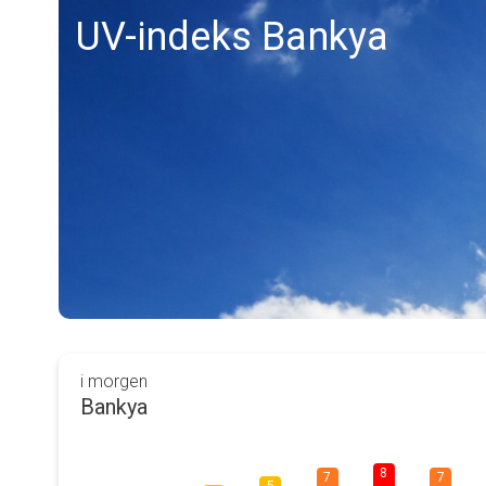
UV-indeks Bankya
i morgen
Bankya
8
7
7