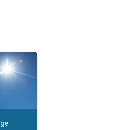
 Guide til solbeskyttelse. . .
uge