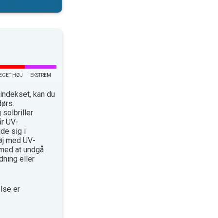
EGET HØJ
EKSTREM
indekset, kan du
dørs.
solbriller
år UV-
de sig i
øj med UV-
med at undgå
ning eller
lse er