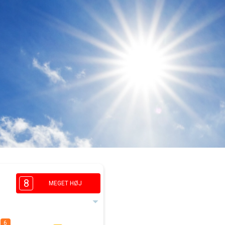
8
MEGET HØJ
6