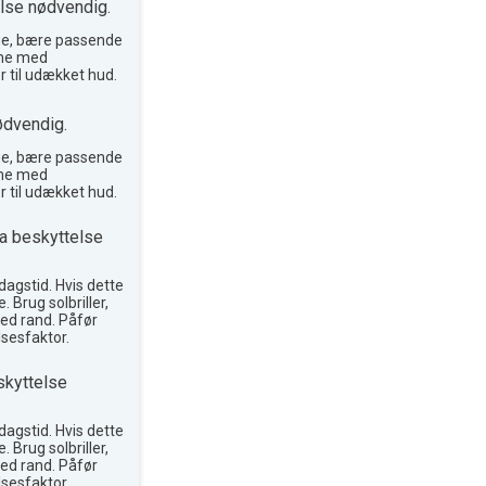
lse nødvendig.
ge, bære passende
reme med
r til udækket hud.
ødvendig.
ge, bære passende
reme med
r til udækket hud.
a beskyttelse
agstid. Hvis dette
. Brug solbriller,
ed rand. Påfør
sesfaktor.
skyttelse
agstid. Hvis dette
. Brug solbriller,
ed rand. Påfør
sesfaktor.