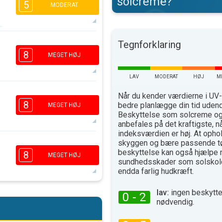
solcreme?
5
MODERAT
4
4
Tegnforklaring
3
1
8
MEGET HØJ
16:00
18:00
28°
max
LAV
MODERAT
HØJ
M
6
Når du kender værdierne i UV-
5
3
1
8
bedre planlægge din tid uden
MEGET HØJ
16:00
18:00
Beskyttelse som solcreme og 
anbefales på det kraftigste, n
30°
indeksværdien er høj. At ophol
max
skyggen og bære passende t
6
5
3
beskyttelse kan også hjælpe 
2
8
MEGET HØJ
sundhedsskader som solskold
16:00
18:00
endda farlig hudkræft.
31°
max
lav:
ingen beskytte
6
0 - 2
5
3
nødvendig.
2
16:00
18:00