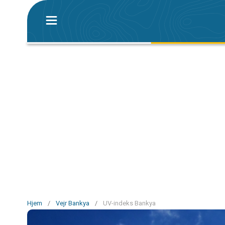
Hjem
/
Vejr Bankya
/
UV-indeks Bankya