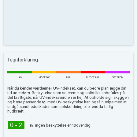
Tegnforklaring
LAV
MODERAT
HØJ
MEGET HØJ
EKSTREM
Når du kender værdierne i UV-indekset, kan du bedre planlægge din
tid udendørs. Beskyttelse som solcreme og solbriller anbefales på
det kraftigste, når UV-indeksværdien er høj. At opholde sig i skyggen
og bære passende tøj med UV-beskyttelse kan også hjælpe med at
undgå sundhedsskader som solskoldning eller endda farlig
hudkræft.
0 - 2
lav:
ingen beskyttelse er nødvendig.