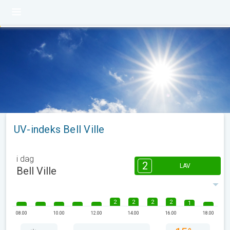
UV-indeks Bell Ville
i dag
2
LAV
Bell Ville
2
2
2
2
1
08.00
10.00
12.00
14.00
16.00
18.00