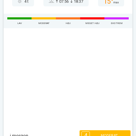
15°
4 t
07.56
18.37
max
LAV
MODERAT
HØJ
MEGET HØJ
EKSTREM
4
i morgen
MODERAT