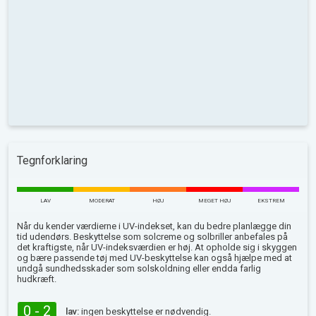
Tegnforklaring
LAV
MODERAT
HØJ
MEGET HØJ
EKSTREM
Når du kender værdierne i UV-indekset, kan du bedre planlægge din
tid udendørs. Beskyttelse som solcreme og solbriller anbefales på
det kraftigste, når UV-indeksværdien er høj. At opholde sig i skyggen
og bære passende tøj med UV-beskyttelse kan også hjælpe med at
undgå sundhedsskader som solskoldning eller endda farlig
hudkræft.
0 - 2
lav:
ingen beskyttelse er nødvendig.