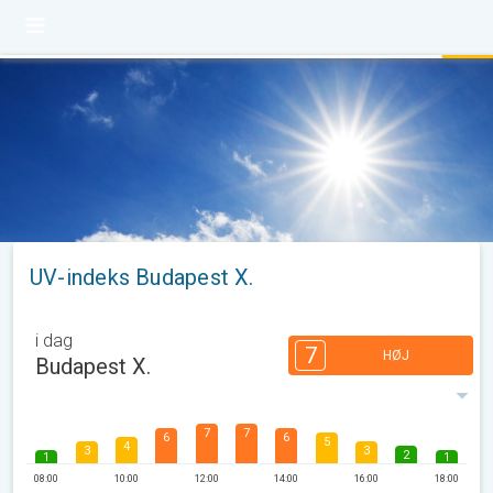
UV-indeks Budapest X.
i dag
7
HØJ
Budapest X.
7
7
6
6
5
4
3
3
2
1
1
08:00
10:00
12:00
14:00
16:00
18:00