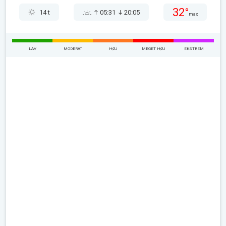
32°
14 t
05:31
20:05
max
LAV
MODERAT
HØJ
MEGET HØJ
EKSTREM