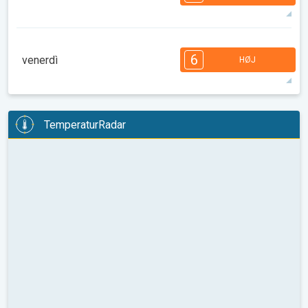
08:00
10:00
12:00
14:00
16:00
18:00
31°
14 t
05:35
20:00
max
7
7
6
6
5
4
3
2
2
1
1
6
venerdì
HØJ
08:00
10:00
12:00
14:00
16:00
18:00
30°
14 t
05:36
19:59
max
6
6
6
5
5
4
3
3
2
2
1
TemperaturRadar
08:00
10:00
12:00
14:00
16:00
18:00
31°
14 t
05:38
19:57
max