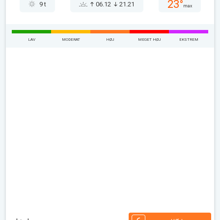
23°
9 t
06.12
21.21
max
LAV
MODERAT
HØJ
MEGET HØJ
EKSTREM