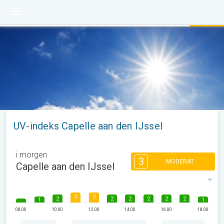
UV-indeks Capelle aan den IJssel
i morgen
3
MODERAT
Capelle aan den IJssel
3
3
2
2
2
2
2
2
1
1
08.00
10.00
12.00
14.00
16.00
18.00