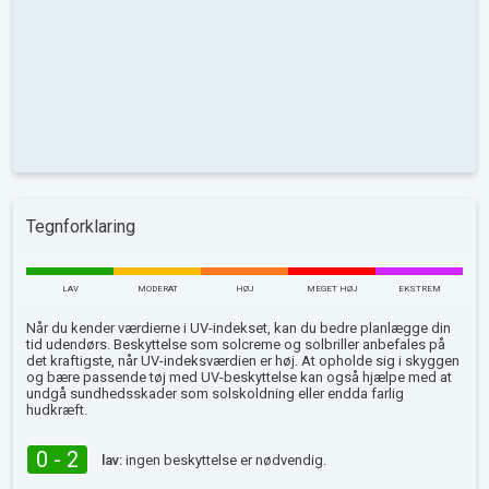
Tegnforklaring
LAV
MODERAT
HØJ
MEGET HØJ
EKSTREM
Når du kender værdierne i UV-indekset, kan du bedre planlægge din
tid udendørs. Beskyttelse som solcreme og solbriller anbefales på
det kraftigste, når UV-indeksværdien er høj. At opholde sig i skyggen
og bære passende tøj med UV-beskyttelse kan også hjælpe med at
undgå sundhedsskader som solskoldning eller endda farlig
hudkræft.
0 - 2
lav:
ingen beskyttelse er nødvendig.