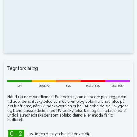
Tegnforklaring
LAV
MODERAT
HØJ
MEGET HØJ
EKSTREM
Når du kender værdierne i UV-indekset, kan du bedre planlægge din
tid udendørs. Beskyttelse som solcreme og solbriller anbefales på
det kraftigste, når UV-indeksværdien er høj. At opholde sig i skyggen
og bære passende tøj med UV-beskyttelse kan også hjælpe med at
undgå sundhedsskader som solskoldning eller endda farlig
hudkræft.
0 - 2
lav:
ingen beskyttelse er nødvendig.