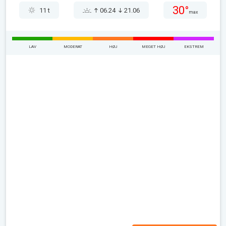
30°
11 t
06.24
21.06
max
LAV
MODERAT
HØJ
MEGET HØJ
EKSTREM