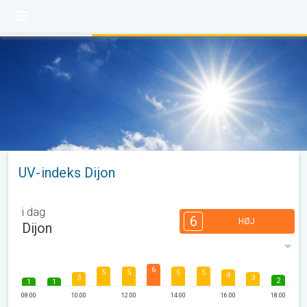
UV-indeks Dijon
i dag
6
HØJ
Dijon
6
5
5
5
5
4
3
3
2
1
1
08.00
10.00
12.00
14.00
16.00
18.00